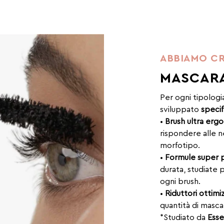
ABBIAMO CR
MASCARA
Per ogni tipologia
sviluppato
speci
•
Brush ultra erg
rispondere alle n
morfotipo.
•
Formule super 
durata, studiate 
ogni brush.
•
Riduttori ottimiz
quantità di masca
*Studiato da
Esse