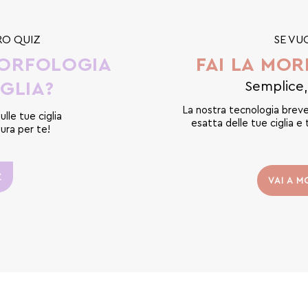
RO QUIZ
SE VU
MORFOLOGIA
FAI LA MO
IGLIA?
Semplice,
La nostra tecnologia brevet
le tue ciglia
esatta delle tue ciglia e
sura per te!
Z
VAI A 