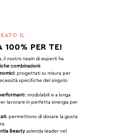
EATO IL
 100% PER TE!
, il nostro team di esperti ha
fiche combinazioni
:
onomici
: progettati su misura per
ecessità specifiche del singolo
performant
i: modulabili e a lunga
per lavorare in perfetta sinergia per
ati
: permettono di dosare la giusta
ra.
ntia Beauty
azienda leader nel